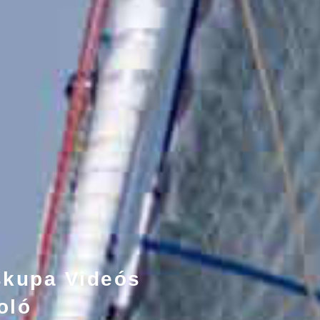
áskupa Videós
oló