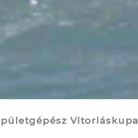
Épületgépész Vitorláskup