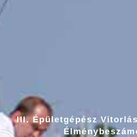
III. Épületgépész Vitorl
Élménybeszám